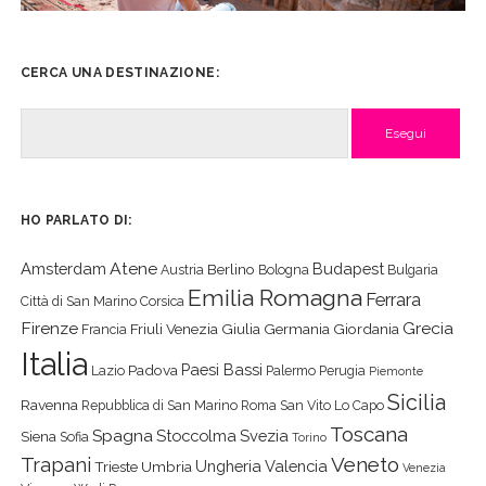
CERCA UNA DESTINAZIONE:
Cerca
HO PARLATO DI:
Atene
Amsterdam
Budapest
Berlino
Austria
Bologna
Bulgaria
Emilia Romagna
Ferrara
Città di San Marino
Corsica
Firenze
Grecia
Friuli Venezia Giulia
Germania
Giordania
Francia
Italia
Paesi Bassi
Padova
Lazio
Palermo
Perugia
Piemonte
Sicilia
Ravenna
Repubblica di San Marino
Roma
San Vito Lo Capo
Toscana
Spagna
Stoccolma
Svezia
Siena
Sofia
Torino
Veneto
Trapani
Ungheria
Valencia
Trieste
Umbria
Venezia