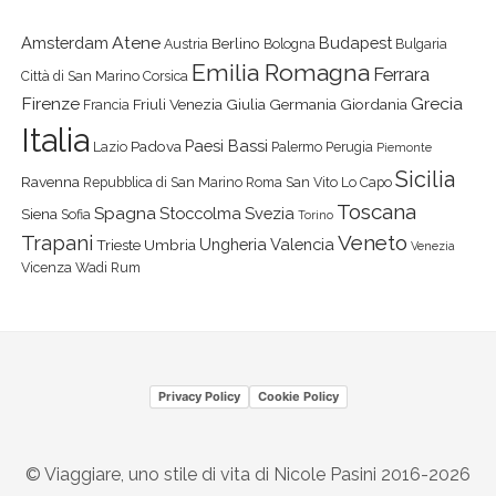
Atene
Amsterdam
Budapest
Berlino
Austria
Bologna
Bulgaria
Emilia Romagna
Ferrara
Città di San Marino
Corsica
Firenze
Grecia
Friuli Venezia Giulia
Germania
Giordania
Francia
Italia
Paesi Bassi
Padova
Lazio
Palermo
Perugia
Piemonte
Sicilia
Ravenna
Repubblica di San Marino
Roma
San Vito Lo Capo
Toscana
Spagna
Stoccolma
Svezia
Siena
Sofia
Torino
Veneto
Trapani
Ungheria
Valencia
Trieste
Umbria
Venezia
Vicenza
Wadi Rum
Privacy Policy
Cookie Policy
© Viaggiare, uno stile di vita di Nicole Pasini 2016-2026