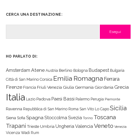
CERCA UNA DESTINAZIONE:
Cerca
HO PARLATO DI:
Atene
Amsterdam
Budapest
Berlino
Austria
Bologna
Bulgaria
Emilia Romagna
Ferrara
Città di San Marino
Corsica
Firenze
Grecia
Friuli Venezia Giulia
Germania
Giordania
Francia
Italia
Paesi Bassi
Padova
Lazio
Palermo
Perugia
Piemonte
Sicilia
Ravenna
Repubblica di San Marino
Roma
San Vito Lo Capo
Toscana
Spagna
Stoccolma
Svezia
Siena
Sofia
Torino
Veneto
Trapani
Ungheria
Valencia
Trieste
Umbria
Venezia
Vicenza
Wadi Rum