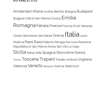
HO PARLATO DI:
Atene
Amsterdam
Budapest
Berlino
Austria
Bologna
Emilia
Bulgaria
Città di San Marino
Corsica
Romagna
Ferrara
Firenze
Friuli Venezia
Francia
Italia
Grecia
Giulia
Germania
Giordania
Lazio
Paesi Bassi
Padova
Ravenna
Palermo
Perugia
Piemonte
Repubblica di San Marino
Roma
San Vito Lo Capo
Sicilia
Spagna
Stoccolma
Svezia
Siena
Sofia
Toscana
Trapani
Ungheria
Trieste
Umbria
Torino
Veneto
Valencia
Vicenza
Wadi Rum
Venezia