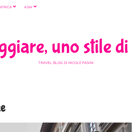
apri
apri
AFRICA
ASIA
menu
menu
giare, uno stile di
TRAVEL BLOG DI NICOLE PASINI
ze