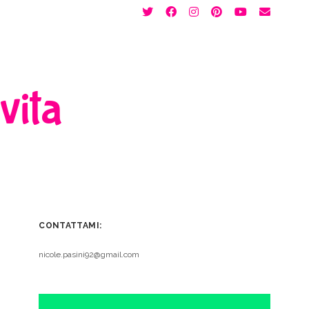
twitter
facebook
instagram
pinterest
youtube
email
 vita
CONTATTAMI:
nicole.pasini92@gmail.com