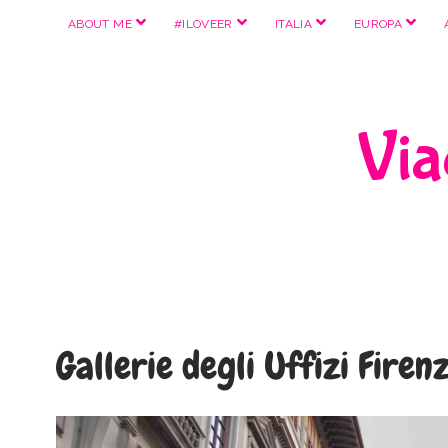
apri
apri
apri
apri
ABOUT ME
#ILOVEER
ITALIA
EUROPA
menu
menu
menu
menu
Viag
Gallerie degli Uffizi Firen