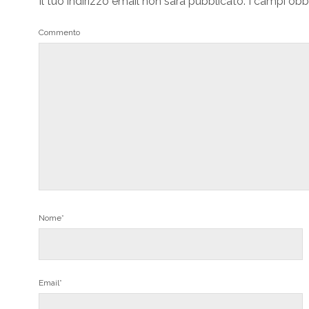
Il tuo indirizzo email non sarà pubblicato.
I campi obb
Commento
Nome*
Email*