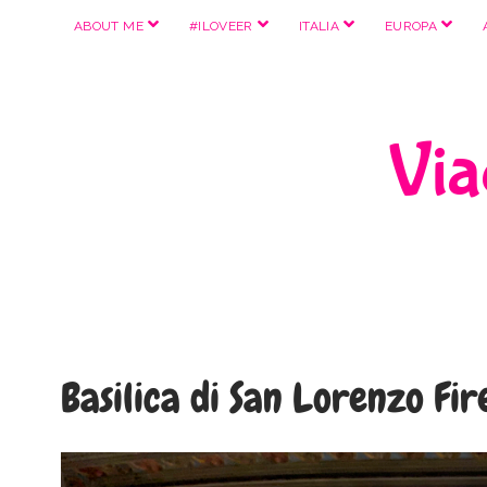
apri
apri
apri
apri
ABOUT ME
#ILOVEER
ITALIA
EUROPA
menu
menu
menu
menu
Viag
Basilica di San Lorenzo Fi