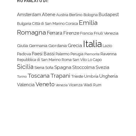
HO PARLATO DI:
Atene
Amsterdam
Budapest
Berlino
Austria
Bologna
Emilia
Bulgaria
Città di San Marino
Corsica
Romagna
Ferrara
Firenze
Friuli Venezia
Francia
Italia
Grecia
Giulia
Germania
Giordania
Lazio
Paesi Bassi
Padova
Ravenna
Palermo
Perugia
Piemonte
Repubblica di San Marino
Roma
San Vito Lo Capo
Sicilia
Spagna
Stoccolma
Svezia
Siena
Sofia
Toscana
Trapani
Ungheria
Trieste
Umbria
Torino
Veneto
Valencia
Vicenza
Wadi Rum
Venezia