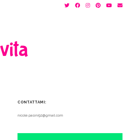
twitter
facebook
instagram
pinterest
youtube
email
 vita
CONTATTAMI:
nicole.pasini92@gmail.com