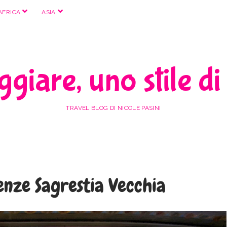
apri
apri
AFRICA
ASIA
menu
menu
giare, uno stile di
TRAVEL BLOG DI NICOLE PASINI
renze Sagrestia Vecchia