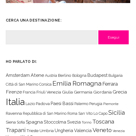
CERCA UNA DESTINAZIONE:
Cerca
HO PARLATO DI:
Atene
Amsterdam
Budapest
Berlino
Austria
Bologna
Bulgaria
Emilia Romagna
Ferrara
Città di San Marino
Corsica
Firenze
Grecia
Friuli Venezia Giulia
Germania
Giordania
Francia
Italia
Paesi Bassi
Padova
Lazio
Palermo
Perugia
Piemonte
Sicilia
Ravenna
Repubblica di San Marino
Roma
San Vito Lo Capo
Toscana
Spagna
Stoccolma
Svezia
Siena
Sofia
Torino
Veneto
Trapani
Ungheria
Valencia
Trieste
Umbria
Venezia