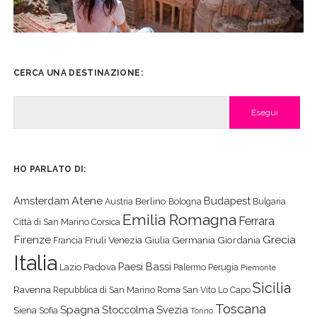
CERCA UNA DESTINAZIONE:
Cerca
HO PARLATO DI:
Atene
Amsterdam
Budapest
Berlino
Austria
Bologna
Bulgaria
Emilia Romagna
Ferrara
Città di San Marino
Corsica
Firenze
Grecia
Friuli Venezia Giulia
Germania
Giordania
Francia
Italia
Paesi Bassi
Padova
Lazio
Palermo
Perugia
Piemonte
Sicilia
Ravenna
Repubblica di San Marino
Roma
San Vito Lo Capo
Toscana
Spagna
Stoccolma
Svezia
Siena
Sofia
Torino