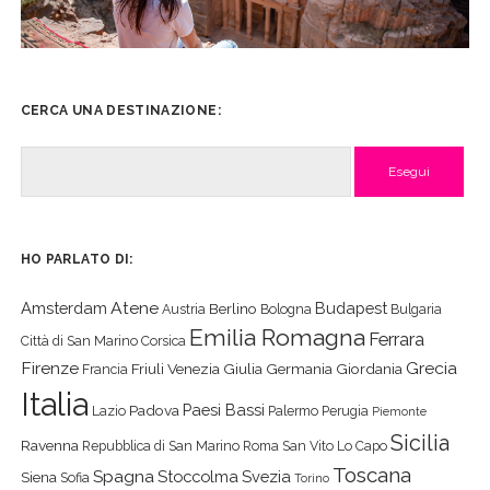
CERCA UNA DESTINAZIONE:
Cerca
HO PARLATO DI:
Atene
Amsterdam
Budapest
Berlino
Austria
Bologna
Bulgaria
Emilia Romagna
Ferrara
Città di San Marino
Corsica
Firenze
Grecia
Friuli Venezia Giulia
Germania
Giordania
Francia
Italia
Paesi Bassi
Padova
Lazio
Palermo
Perugia
Piemonte
Sicilia
Ravenna
Repubblica di San Marino
Roma
San Vito Lo Capo
Toscana
Spagna
Stoccolma
Svezia
Siena
Sofia
Torino