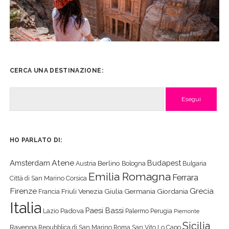
CERCA UNA DESTINAZIONE:
Cerca
HO PARLATO DI:
Atene
Amsterdam
Budapest
Berlino
Austria
Bologna
Bulgaria
Emilia Romagna
Ferrara
Città di San Marino
Corsica
Firenze
Grecia
Friuli Venezia Giulia
Germania
Giordania
Francia
Italia
Paesi Bassi
Padova
Lazio
Palermo
Perugia
Piemonte
Sicilia
Ravenna
Repubblica di San Marino
Roma
San Vito Lo Capo