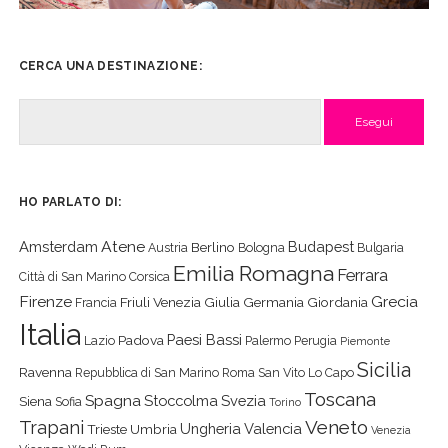
CERCA UNA DESTINAZIONE:
Cerca
HO PARLATO DI:
Atene
Amsterdam
Budapest
Berlino
Austria
Bologna
Bulgaria
Emilia Romagna
Ferrara
Città di San Marino
Corsica
Firenze
Grecia
Friuli Venezia Giulia
Germania
Giordania
Francia
Italia
Paesi Bassi
Padova
Lazio
Palermo
Perugia
Piemonte
Sicilia
Ravenna
Repubblica di San Marino
Roma
San Vito Lo Capo
Toscana
Spagna
Stoccolma
Svezia
Siena
Sofia
Torino
Veneto
Trapani
Ungheria
Valencia
Trieste
Umbria
Venezia