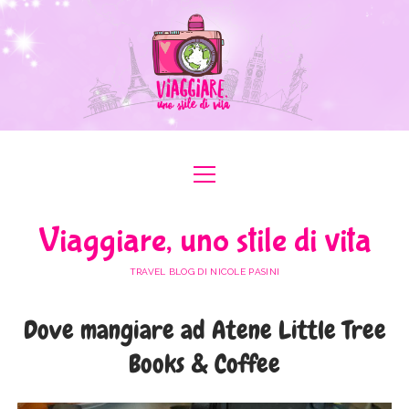
apri
apri
ABOUT ME
menu
menu
COLLABORAZIONI
apri
#ILOVEER
Viaggiare, uno stile di vita
menu
MEDIA KIT
BOLOGNA
apri
ITALIA
menu
TRAVEL BLOG DI NICOLE PASINI
FERRARA
FRIULI VENEZIA GIULIA
apri
EUROPA
menu
FORLÌ-CESENA
Dove mangiare ad Atene Little Tree
LAZIO
AUSTRIA
apri
AFRICA
menu
MODENA
Books & Coffee
LOMBARDIA
BULGARIA
EGITTO
apri
ASIA
menu
RAVENNA
PIEMONTE
FRANCIA
GIORDANIA