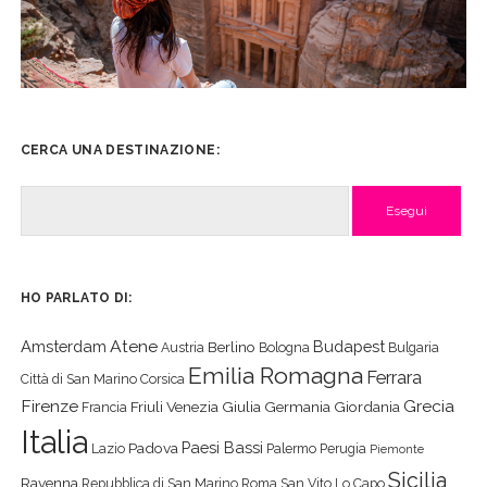
CERCA UNA DESTINAZIONE:
Cerca
HO PARLATO DI:
Atene
Amsterdam
Budapest
Berlino
Austria
Bologna
Bulgaria
Emilia Romagna
Ferrara
Città di San Marino
Corsica
Firenze
Grecia
Friuli Venezia Giulia
Germania
Giordania
Francia
Italia
Paesi Bassi
Padova
Lazio
Palermo
Perugia
Piemonte
Sicilia
Ravenna
Repubblica di San Marino
Roma
San Vito Lo Capo