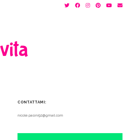
twitter
facebook
instagram
pinterest
youtube
email
 vita
CONTATTAMI:
nicole.pasini92@gmail.com