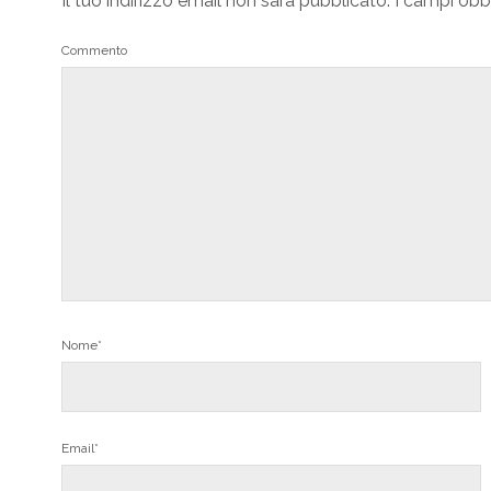
Il tuo indirizzo email non sarà pubblicato.
I campi obb
Commento
Nome*
Email*