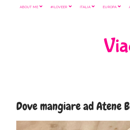
apri
apri
apri
apri
ABOUT ME
#ILOVEER
ITALIA
EUROPA
menu
menu
menu
menu
Viag
Dove mangiare ad Atene Bo