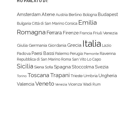
HO PARLATO DI:
Atene
Amsterdam
Budapest
Berlino
Austria
Bologna
Emilia
Bulgaria
Città di San Marino
Corsica
Romagna
Ferrara
Firenze
Friuli Venezia
Francia
Italia
Grecia
Giulia
Germania
Giordania
Lazio
Paesi Bassi
Padova
Ravenna
Palermo
Perugia
Piemonte
Repubblica di San Marino
Roma
San Vito Lo Capo
Sicilia
Spagna
Stoccolma
Svezia
Siena
Sofia
Toscana
Trapani
Ungheria
Trieste
Umbria
Torino
Veneto
Valencia
Vicenza
Wadi Rum
Venezia