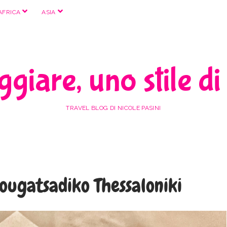
apri
apri
AFRICA
ASIA
menu
menu
giare, uno stile di
TRAVEL BLOG DI NICOLE PASINI
ugatsadiko Thessaloniki