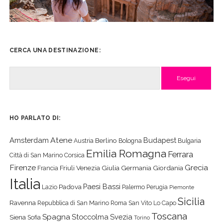
CERCA UNA DESTINAZIONE:
Cerca
HO PARLATO DI:
Atene
Amsterdam
Budapest
Berlino
Austria
Bologna
Bulgaria
Emilia Romagna
Ferrara
Città di San Marino
Corsica
Firenze
Grecia
Friuli Venezia Giulia
Germania
Giordania
Francia
Italia
Paesi Bassi
Padova
Lazio
Palermo
Perugia
Piemonte
Sicilia
Ravenna
Repubblica di San Marino
Roma
San Vito Lo Capo
Toscana
Spagna
Stoccolma
Svezia
Siena
Sofia
Torino