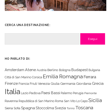
CERCA UNA DESTINAZIONE:
Cerca
HO PARLATO DI:
Atene
Amsterdam
Budapest
Berlino
Austria
Bologna
Bulgaria
Emilia Romagna
Ferrara
Città di San Marino
Corsica
Firenze
Grecia
Friuli Venezia Giulia
Germania
Giordania
Francia
Italia
Paesi Bassi
Padova
Lazio
Palermo
Perugia
Piemonte
Sicilia
Ravenna
Repubblica di San Marino
Roma
San Vito Lo Capo
Toscana
Spagna
Stoccolma
Svezia
Siena
Sofia
Torino