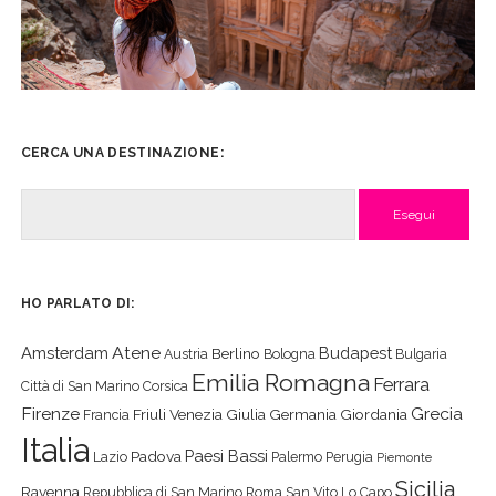
CERCA UNA DESTINAZIONE:
Cerca
HO PARLATO DI:
Atene
Amsterdam
Budapest
Berlino
Austria
Bologna
Bulgaria
Emilia Romagna
Ferrara
Città di San Marino
Corsica
Firenze
Grecia
Friuli Venezia Giulia
Germania
Giordania
Francia
Italia
Paesi Bassi
Padova
Lazio
Palermo
Perugia
Piemonte
Sicilia
Ravenna
Repubblica di San Marino
Roma
San Vito Lo Capo