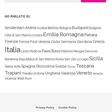
HO PARLATO DI:
Atene
Amsterdam
Budapest
Berlino
Austria
Bologna
Bulgaria
Emilia Romagna
Ferrara
Città di San Marino
Corsica
Firenze
Grecia
Friuli Venezia Giulia
Germania
Giordania
Francia
Italia
Paesi Bassi
Padova
Lazio
Palermo
Perugia
Piemonte
Sicilia
Ravenna
Repubblica di San Marino
Roma
San Vito Lo Capo
Toscana
Spagna
Stoccolma
Svezia
Siena
Sofia
Torino
Veneto
Trapani
Ungheria
Valencia
Trieste
Umbria
Venezia
Vicenza
Wadi Rum
Privacy Policy
Cookie Policy