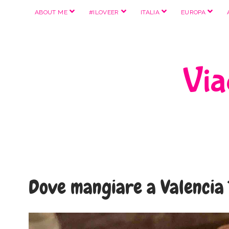
apri
apri
apri
apri
ABOUT ME
#ILOVEER
ITALIA
EUROPA
menu
menu
menu
menu
Viag
Dove mangiare a Valencia