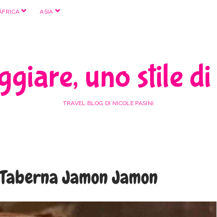
apri
apri
AFRICA
ASIA
menu
menu
giare, uno stile di
TRAVEL BLOG DI NICOLE PASINI
 Taberna Jamon Jamon