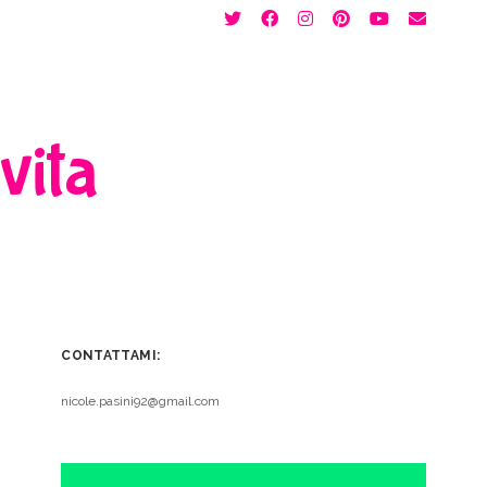
twitter
facebook
instagram
pinterest
youtube
email
 vita
CONTATTAMI:
nicole.pasini92@gmail.com