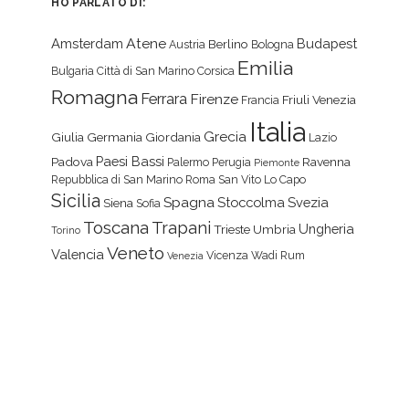
HO PARLATO DI:
Atene
Amsterdam
Budapest
Berlino
Austria
Bologna
Emilia
Bulgaria
Città di San Marino
Corsica
Romagna
Ferrara
Firenze
Friuli Venezia
Francia
Italia
Grecia
Giulia
Germania
Giordania
Lazio
Paesi Bassi
Padova
Ravenna
Palermo
Perugia
Piemonte
Repubblica di San Marino
Roma
San Vito Lo Capo
Sicilia
Spagna
Stoccolma
Svezia
Siena
Sofia
Toscana
Trapani
Ungheria
Trieste
Umbria
Torino
Veneto
Valencia
Vicenza
Wadi Rum
Venezia