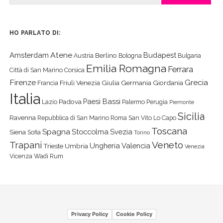
HO PARLATO DI:
Atene
Amsterdam
Budapest
Berlino
Austria
Bologna
Bulgaria
Emilia Romagna
Ferrara
Città di San Marino
Corsica
Firenze
Grecia
Friuli Venezia Giulia
Germania
Giordania
Francia
Italia
Paesi Bassi
Padova
Lazio
Palermo
Perugia
Piemonte
Sicilia
Ravenna
Repubblica di San Marino
Roma
San Vito Lo Capo
Toscana
Spagna
Stoccolma
Svezia
Siena
Sofia
Torino
Veneto
Trapani
Ungheria
Valencia
Trieste
Umbria
Venezia
Vicenza
Wadi Rum
Privacy Policy
Cookie Policy