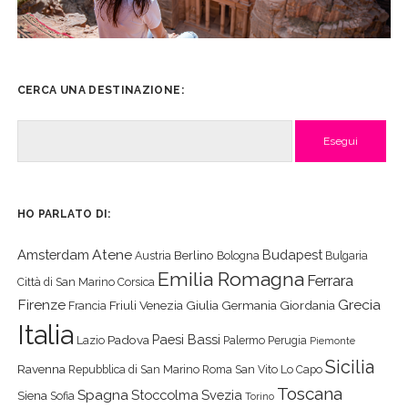
CERCA UNA DESTINAZIONE:
Cerca
HO PARLATO DI:
Atene
Amsterdam
Budapest
Berlino
Austria
Bologna
Bulgaria
Emilia Romagna
Ferrara
Città di San Marino
Corsica
Firenze
Grecia
Friuli Venezia Giulia
Germania
Giordania
Francia
Italia
Paesi Bassi
Padova
Lazio
Palermo
Perugia
Piemonte
Sicilia
Ravenna
Repubblica di San Marino
Roma
San Vito Lo Capo
Toscana
Spagna
Stoccolma
Svezia
Siena
Sofia
Torino