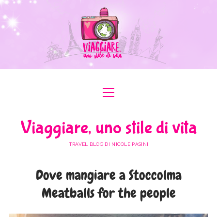
apri
apri
ABOUT ME
menu
menu
COLLABORAZIONI
apri
#ILOVEER
Viaggiare, uno stile di vita
menu
MEDIA KIT
BOLOGNA
apri
ITALIA
menu
TRAVEL BLOG DI NICOLE PASINI
FERRARA
FRIULI VENEZIA GIULIA
apri
EUROPA
menu
FORLÌ-CESENA
Dove mangiare a Stoccolma
LAZIO
AUSTRIA
apri
AFRICA
menu
MODENA
Meatballs for the people
LOMBARDIA
BULGARIA
EGITTO
apri
ASIA
menu
RAVENNA
PIEMONTE
FRANCIA
GIORDANIA