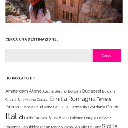
CERCA UNA DESTINAZIONE:
Cerca
HO PARLATO DI:
Atene
Amsterdam
Budapest
Berlino
Austria
Bologna
Bulgaria
Emilia Romagna
Ferrara
Città di San Marino
Corsica
Firenze
Grecia
Friuli Venezia Giulia
Germania
Giordania
Francia
Italia
Paesi Bassi
Padova
Lazio
Palermo
Perugia
Piemonte
Sicilia
Ravenna
Repubblica di San Marino
Roma
San Vito Lo Capo