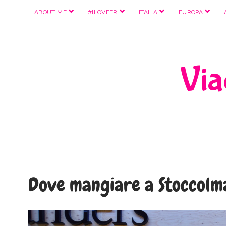
apri
apri
apri
apri
ABOUT ME
#ILOVEER
ITALIA
EUROPA
menu
menu
menu
menu
Viag
Dove mangiare a Stoccolm