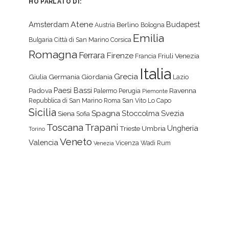
HO PARLATO DI:
Atene
Amsterdam
Budapest
Berlino
Austria
Bologna
Emilia
Bulgaria
Città di San Marino
Corsica
Romagna
Ferrara
Firenze
Friuli Venezia
Francia
Italia
Grecia
Giulia
Germania
Giordania
Lazio
Paesi Bassi
Padova
Ravenna
Palermo
Perugia
Piemonte
Repubblica di San Marino
Roma
San Vito Lo Capo
Sicilia
Spagna
Stoccolma
Svezia
Siena
Sofia
Toscana
Trapani
Ungheria
Trieste
Umbria
Torino
Veneto
Valencia
Vicenza
Wadi Rum
Venezia