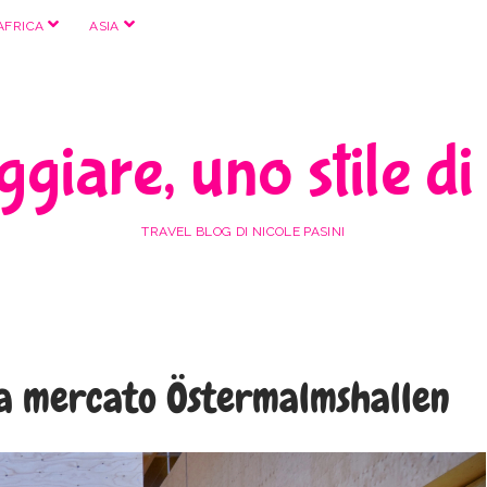
apri
apri
AFRICA
ASIA
menu
menu
giare, uno stile di
TRAVEL BLOG DI NICOLE PASINI
a mercato Östermalmshallen