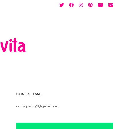
twitter
facebook
instagram
pinterest
youtube
email
 vita
CONTATTAMI:
nicole.pasini92@gmail.com