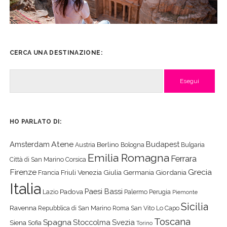
CERCA UNA DESTINAZIONE:
Cerca
HO PARLATO DI:
Atene
Amsterdam
Budapest
Berlino
Austria
Bologna
Bulgaria
Emilia Romagna
Ferrara
Città di San Marino
Corsica
Firenze
Grecia
Friuli Venezia Giulia
Germania
Giordania
Francia
Italia
Paesi Bassi
Padova
Lazio
Palermo
Perugia
Piemonte
Sicilia
Ravenna
Repubblica di San Marino
Roma
San Vito Lo Capo
Toscana
Spagna
Stoccolma
Svezia
Siena
Sofia
Torino