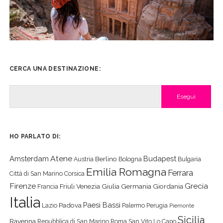
CERCA UNA DESTINAZIONE:
Cerca
HO PARLATO DI:
Atene
Amsterdam
Budapest
Berlino
Austria
Bologna
Bulgaria
Emilia Romagna
Ferrara
Città di San Marino
Corsica
Firenze
Grecia
Friuli Venezia Giulia
Germania
Giordania
Francia
Italia
Paesi Bassi
Padova
Lazio
Palermo
Perugia
Piemonte
Sicilia
Ravenna
Repubblica di San Marino
Roma
San Vito Lo Capo