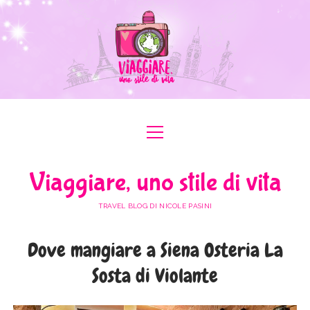
apri
apri
ABOUT ME
menu
menu
COLLABORAZIONI
apri
#ILOVEER
Viaggiare, uno stile di vita
menu
MEDIA KIT
BOLOGNA
apri
ITALIA
menu
TRAVEL BLOG DI NICOLE PASINI
FERRARA
FRIULI VENEZIA GIULIA
apri
EUROPA
menu
FORLÌ-CESENA
Dove mangiare a Siena Osteria La
LAZIO
AUSTRIA
apri
AFRICA
menu
MODENA
Sosta di Violante
LOMBARDIA
BULGARIA
EGITTO
apri
ASIA
menu
RAVENNA
PIEMONTE
FRANCIA
GIORDANIA