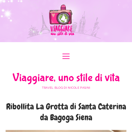
apri
apri
ABOUT ME
menu
menu
COLLABORAZIONI
apri
#ILOVEER
Viaggiare, uno stile di vita
menu
MEDIA KIT
BOLOGNA
apri
ITALIA
menu
TRAVEL BLOG DI NICOLE PASINI
FERRARA
FRIULI VENEZIA GIULIA
apri
EUROPA
menu
FORLÌ-CESENA
Ribollita La Grotta di Santa Caterina
LAZIO
AUSTRIA
apri
AFRICA
menu
MODENA
da Bagoga Siena
LOMBARDIA
BULGARIA
EGITTO
apri
ASIA
menu
RAVENNA
PIEMONTE
FRANCIA
GIORDANIA