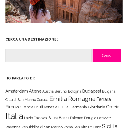
CERCA UNA DESTINAZIONE:
Cerca
HO PARLATO DI:
Atene
Amsterdam
Budapest
Berlino
Austria
Bologna
Bulgaria
Emilia Romagna
Ferrara
Città di San Marino
Corsica
Firenze
Grecia
Friuli Venezia Giulia
Germania
Giordania
Francia
Italia
Paesi Bassi
Padova
Lazio
Palermo
Perugia
Piemonte
Sicilia
Ravenna
Repubblica di San Marino
Roma
San Vito Lo Capo