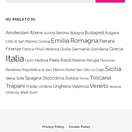
HO PARLATO DI:
Atene
Amsterdam
Budapest
Berlino
Austria
Bologna
Bulgaria
Emilia Romagna
Ferrara
Città di San Marino
Corsica
Firenze
Grecia
Friuli Venezia Giulia
Germania
Giordania
Francia
Italia
Paesi Bassi
Padova
Lazio
Palermo
Perugia
Piemonte
Sicilia
Ravenna
Repubblica di San Marino
Roma
San Vito Lo Capo
Toscana
Spagna
Stoccolma
Svezia
Siena
Sofia
Torino
Veneto
Trapani
Ungheria
Valencia
Trieste
Umbria
Venezia
Vicenza
Wadi Rum
Privacy Policy
Cookie Policy