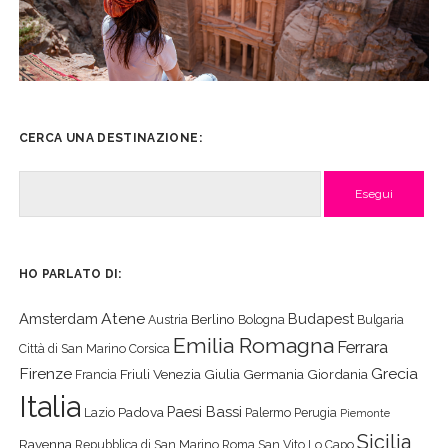
CERCA UNA DESTINAZIONE:
Cerca
HO PARLATO DI:
Atene
Amsterdam
Budapest
Berlino
Austria
Bologna
Bulgaria
Emilia Romagna
Ferrara
Città di San Marino
Corsica
Firenze
Grecia
Friuli Venezia Giulia
Germania
Giordania
Francia
Italia
Paesi Bassi
Padova
Lazio
Palermo
Perugia
Piemonte
Sicilia
Ravenna
Repubblica di San Marino
Roma
San Vito Lo Capo