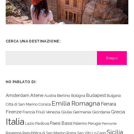
CERCA UNA DESTINAZIONE:
Cerca
HO PARLATO DI:
Atene
Amsterdam
Budapest
Berlino
Austria
Bologna
Bulgaria
Emilia Romagna
Ferrara
Città di San Marino
Corsica
Firenze
Grecia
Friuli Venezia Giulia
Germania
Giordania
Francia
Italia
Paesi Bassi
Padova
Lazio
Palermo
Perugia
Piemonte
Sicilia
Ravenna
Repubblica di San Marino
Roma
San Vito Lo Capo