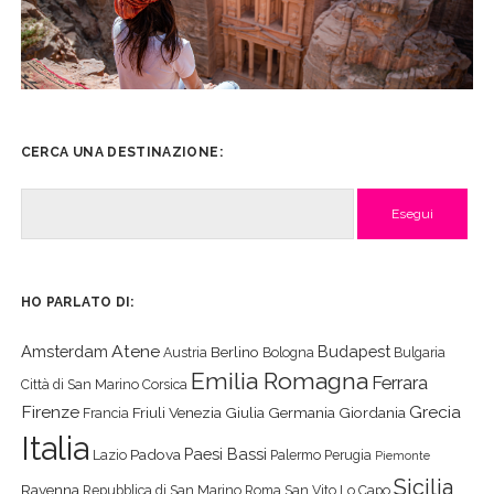
CERCA UNA DESTINAZIONE:
Cerca
HO PARLATO DI:
Atene
Amsterdam
Budapest
Berlino
Austria
Bologna
Bulgaria
Emilia Romagna
Ferrara
Città di San Marino
Corsica
Firenze
Grecia
Friuli Venezia Giulia
Germania
Giordania
Francia
Italia
Paesi Bassi
Padova
Lazio
Palermo
Perugia
Piemonte
Sicilia
Ravenna
Repubblica di San Marino
Roma
San Vito Lo Capo