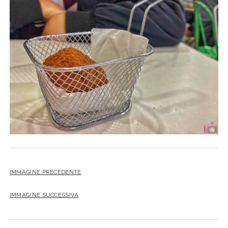
SICILIA
twitter
facebook
instagram
pinterest
youtube
email
GERMANIA
TOSCANA
GRECIA
UMBRIA
PAESI BASSI
VENETO
REPUBBLICA DI SAN MARINO
SLOVACCHIA
SPAGNA
SVEZIA
UNGHERIA
IMMAGINE PRECEDENTE
IMMAGINE SUCCESSIVA