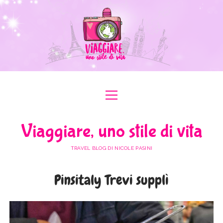
apri
apri
ABOUT ME
menu
menu
COLLABORAZIONI
apri
#ILOVEER
Viaggiare, uno stile di vita
menu
MEDIA KIT
BOLOGNA
apri
ITALIA
menu
TRAVEL BLOG DI NICOLE PASINI
FERRARA
FRIULI VENEZIA GIULIA
apri
EUROPA
menu
FORLÌ-CESENA
Pinsitaly Trevi supplì
LAZIO
AUSTRIA
apri
AFRICA
menu
MODENA
LOMBARDIA
BULGARIA
EGITTO
apri
ASIA
menu
RAVENNA
PIEMONTE
FRANCIA
GIORDANIA