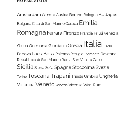
HO PARLATO DI:
Atene
Amsterdam
Budapest
Berlino
Austria
Bologna
Emilia
Bulgaria
Città di San Marino
Corsica
Romagna
Ferrara
Firenze
Friuli Venezia
Francia
Italia
Grecia
Giulia
Germania
Giordania
Lazio
Paesi Bassi
Padova
Ravenna
Palermo
Perugia
Piemonte
Repubblica di San Marino
Roma
San Vito Lo Capo
Sicilia
Spagna
Stoccolma
Svezia
Siena
Sofia
Toscana
Trapani
Ungheria
Trieste
Umbria
Torino
Veneto
Valencia
Vicenza
Wadi Rum
Venezia