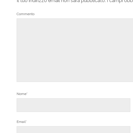
Il tuo indirizzo email non sarà pubblicato.
I campi obb
Commento
Nome*
Email*