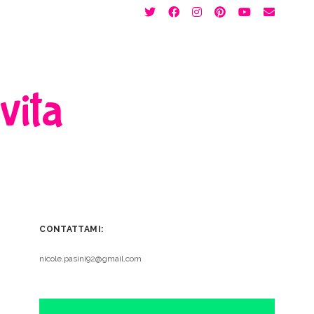
twitter
facebook
instagram
pinterest
youtube
email
 vita
CONTATTAMI:
nicole.pasini92@gmail.com