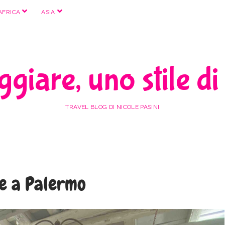
apri
apri
AFRICA
ASIA
menu
menu
giare, uno stile di
TRAVEL BLOG DI NICOLE PASINI
e a Palermo