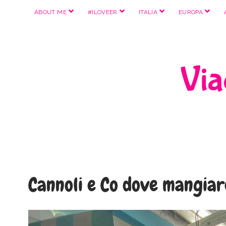
apri
apri
apri
apri
ABOUT ME
#ILOVEER
ITALIA
EUROPA
menu
menu
menu
menu
Viag
Cannoli e Co dove mangiar