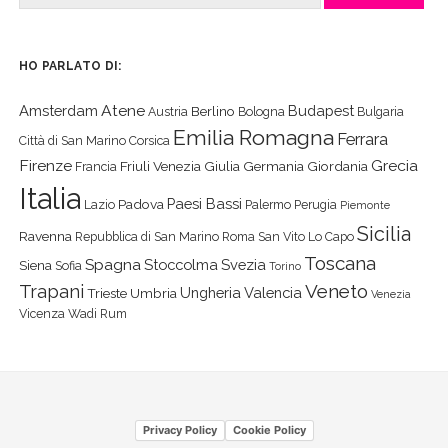
HO PARLATO DI:
Atene
Amsterdam
Budapest
Berlino
Austria
Bologna
Bulgaria
Emilia Romagna
Ferrara
Città di San Marino
Corsica
Firenze
Grecia
Friuli Venezia Giulia
Germania
Giordania
Francia
Italia
Paesi Bassi
Padova
Lazio
Palermo
Perugia
Piemonte
Sicilia
Ravenna
Repubblica di San Marino
Roma
San Vito Lo Capo
Toscana
Spagna
Stoccolma
Svezia
Siena
Sofia
Torino
Veneto
Trapani
Ungheria
Valencia
Trieste
Umbria
Venezia
Vicenza
Wadi Rum
Privacy Policy
Cookie Policy