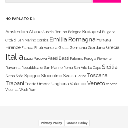
HO PARLATO DI:
Atene
Amsterdam
Budapest
Berlino
Austria
Bologna
Bulgaria
Emilia Romagna
Ferrara
Città di San Marino
Corsica
Firenze
Grecia
Friuli Venezia Giulia
Germania
Giordania
Francia
Italia
Paesi Bassi
Padova
Lazio
Palermo
Perugia
Piemonte
Sicilia
Ravenna
Repubblica di San Marino
Roma
San Vito Lo Capo
Toscana
Spagna
Stoccolma
Svezia
Siena
Sofia
Torino
Veneto
Trapani
Ungheria
Valencia
Trieste
Umbria
Venezia
Vicenza
Wadi Rum
Privacy Policy
Cookie Policy