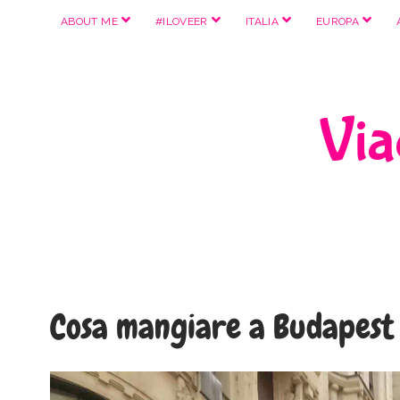
apri
apri
apri
apri
ABOUT ME
#ILOVEER
ITALIA
EUROPA
menu
menu
menu
menu
Viag
Cosa mangiare a Budapest