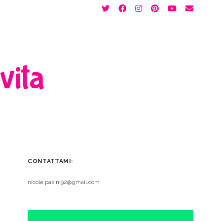
twitter
facebook
instagram
pinterest
youtube
email
 vita
CONTATTAMI:
nicole.pasini92@gmail.com