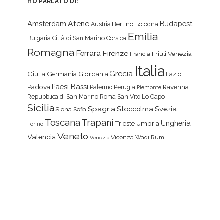
HO PARLATO DI:
Atene
Amsterdam
Budapest
Berlino
Austria
Bologna
Emilia
Bulgaria
Città di San Marino
Corsica
Romagna
Ferrara
Firenze
Friuli Venezia
Francia
Italia
Grecia
Giulia
Germania
Giordania
Lazio
Paesi Bassi
Padova
Ravenna
Palermo
Perugia
Piemonte
Repubblica di San Marino
Roma
San Vito Lo Capo
Sicilia
Spagna
Stoccolma
Svezia
Siena
Sofia
Toscana
Trapani
Ungheria
Trieste
Umbria
Torino
Veneto
Valencia
Vicenza
Wadi Rum
Venezia