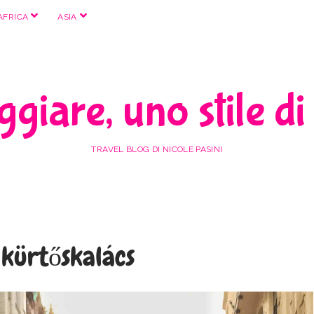
apri
apri
AFRICA
ASIA
menu
menu
giare, uno stile di
TRAVEL BLOG DI NICOLE PASINI
 kürtőskalács