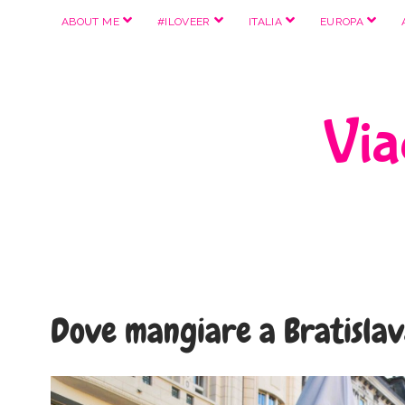
apri
apri
apri
apri
ABOUT ME
#ILOVEER
ITALIA
EUROPA
menu
menu
menu
menu
Viag
Dove mangiare a Bratisla