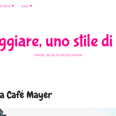
apri
apri
AFRICA
ASIA
menu
menu
giare, uno stile di
TRAVEL BLOG DI NICOLE PASINI
va Café Mayer