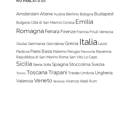
HO PARLATO DI:
Atene
Amsterdam
Budapest
Berlino
Austria
Bologna
Emilia
Bulgaria
Città di San Marino
Corsica
Romagna
Ferrara
Firenze
Friuli Venezia
Francia
Italia
Grecia
Giulia
Germania
Giordania
Lazio
Paesi Bassi
Padova
Ravenna
Palermo
Perugia
Piemonte
Repubblica di San Marino
Roma
San Vito Lo Capo
Sicilia
Spagna
Stoccolma
Svezia
Siena
Sofia
Toscana
Trapani
Ungheria
Trieste
Umbria
Torino
Veneto
Valencia
Vicenza
Wadi Rum
Venezia