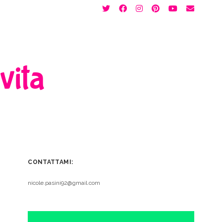
twitter
facebook
instagram
pinterest
youtube
email
 vita
CONTATTAMI:
nicole.pasini92@gmail.com