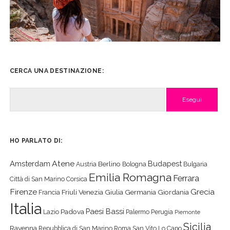
CERCA UNA DESTINAZIONE:
Cerca
HO PARLATO DI:
Atene
Amsterdam
Budapest
Berlino
Austria
Bologna
Bulgaria
Emilia Romagna
Ferrara
Città di San Marino
Corsica
Firenze
Grecia
Friuli Venezia Giulia
Germania
Giordania
Francia
Italia
Paesi Bassi
Padova
Lazio
Palermo
Perugia
Piemonte
Sicilia
Ravenna
Repubblica di San Marino
Roma
San Vito Lo Capo