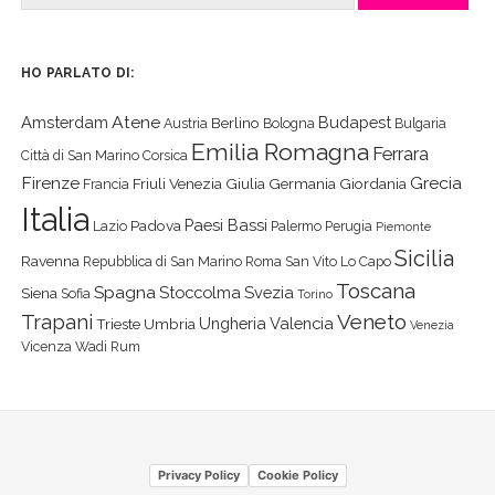
HO PARLATO DI:
Atene
Amsterdam
Budapest
Berlino
Austria
Bologna
Bulgaria
Emilia Romagna
Ferrara
Città di San Marino
Corsica
Firenze
Grecia
Friuli Venezia Giulia
Germania
Giordania
Francia
Italia
Paesi Bassi
Padova
Lazio
Palermo
Perugia
Piemonte
Sicilia
Ravenna
Repubblica di San Marino
Roma
San Vito Lo Capo
Toscana
Spagna
Stoccolma
Svezia
Siena
Sofia
Torino
Veneto
Trapani
Ungheria
Valencia
Trieste
Umbria
Venezia
Vicenza
Wadi Rum
Privacy Policy
Cookie Policy