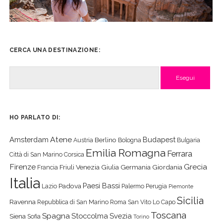
CERCA UNA DESTINAZIONE:
Cerca
HO PARLATO DI:
Atene
Amsterdam
Budapest
Berlino
Austria
Bologna
Bulgaria
Emilia Romagna
Ferrara
Città di San Marino
Corsica
Firenze
Grecia
Friuli Venezia Giulia
Germania
Giordania
Francia
Italia
Paesi Bassi
Padova
Lazio
Palermo
Perugia
Piemonte
Sicilia
Ravenna
Repubblica di San Marino
Roma
San Vito Lo Capo
Toscana
Spagna
Stoccolma
Svezia
Siena
Sofia
Torino