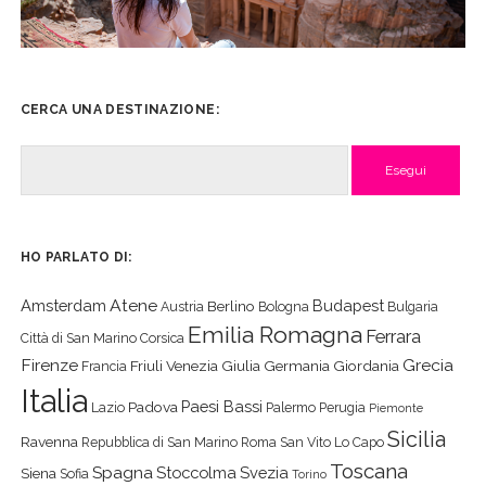
CERCA UNA DESTINAZIONE:
Cerca
HO PARLATO DI:
Atene
Amsterdam
Budapest
Berlino
Austria
Bologna
Bulgaria
Emilia Romagna
Ferrara
Città di San Marino
Corsica
Firenze
Grecia
Friuli Venezia Giulia
Germania
Giordania
Francia
Italia
Paesi Bassi
Padova
Lazio
Palermo
Perugia
Piemonte
Sicilia
Ravenna
Repubblica di San Marino
Roma
San Vito Lo Capo
Toscana
Spagna
Stoccolma
Svezia
Siena
Sofia
Torino