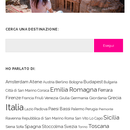
CERCA UNA DESTINAZIONE:
Cerca
HO PARLATO DI:
Atene
Amsterdam
Budapest
Berlino
Austria
Bologna
Bulgaria
Emilia Romagna
Ferrara
Città di San Marino
Corsica
Firenze
Grecia
Friuli Venezia Giulia
Germania
Giordania
Francia
Italia
Paesi Bassi
Padova
Lazio
Palermo
Perugia
Piemonte
Sicilia
Ravenna
Repubblica di San Marino
Roma
San Vito Lo Capo
Toscana
Spagna
Stoccolma
Svezia
Siena
Sofia
Torino