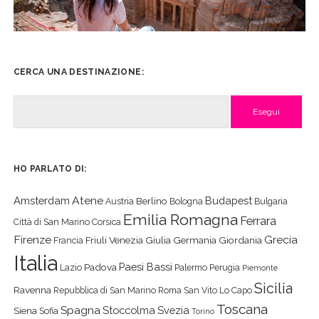
CERCA UNA DESTINAZIONE:
Cerca
HO PARLATO DI:
Atene
Amsterdam
Budapest
Berlino
Austria
Bologna
Bulgaria
Emilia Romagna
Ferrara
Città di San Marino
Corsica
Firenze
Grecia
Friuli Venezia Giulia
Germania
Giordania
Francia
Italia
Paesi Bassi
Padova
Lazio
Palermo
Perugia
Piemonte
Sicilia
Ravenna
Repubblica di San Marino
Roma
San Vito Lo Capo
Toscana
Spagna
Stoccolma
Svezia
Siena
Sofia
Torino