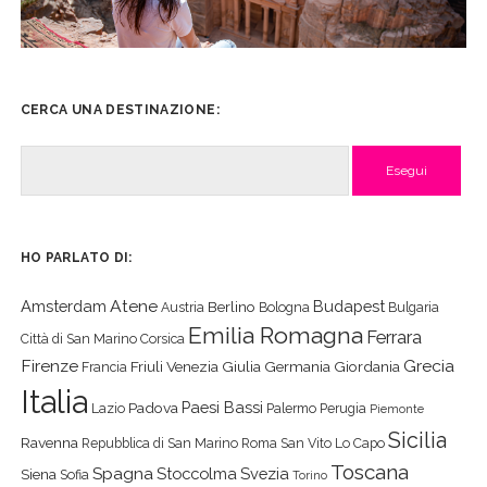
CERCA UNA DESTINAZIONE:
Cerca
HO PARLATO DI:
Atene
Amsterdam
Budapest
Berlino
Austria
Bologna
Bulgaria
Emilia Romagna
Ferrara
Città di San Marino
Corsica
Firenze
Grecia
Friuli Venezia Giulia
Germania
Giordania
Francia
Italia
Paesi Bassi
Padova
Lazio
Palermo
Perugia
Piemonte
Sicilia
Ravenna
Repubblica di San Marino
Roma
San Vito Lo Capo
Toscana
Spagna
Stoccolma
Svezia
Siena
Sofia
Torino