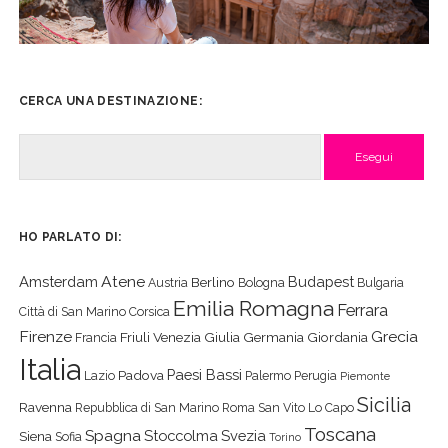
CERCA UNA DESTINAZIONE:
Cerca
HO PARLATO DI:
Atene
Amsterdam
Budapest
Berlino
Austria
Bologna
Bulgaria
Emilia Romagna
Ferrara
Città di San Marino
Corsica
Firenze
Grecia
Friuli Venezia Giulia
Germania
Giordania
Francia
Italia
Paesi Bassi
Padova
Lazio
Palermo
Perugia
Piemonte
Sicilia
Ravenna
Repubblica di San Marino
Roma
San Vito Lo Capo
Toscana
Spagna
Stoccolma
Svezia
Siena
Sofia
Torino