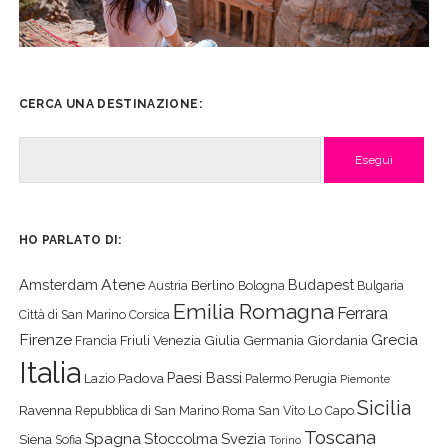
CERCA UNA DESTINAZIONE:
Cerca
HO PARLATO DI:
Atene
Amsterdam
Budapest
Berlino
Austria
Bologna
Bulgaria
Emilia Romagna
Ferrara
Città di San Marino
Corsica
Firenze
Grecia
Friuli Venezia Giulia
Germania
Giordania
Francia
Italia
Paesi Bassi
Padova
Lazio
Palermo
Perugia
Piemonte
Sicilia
Ravenna
Repubblica di San Marino
Roma
San Vito Lo Capo
Toscana
Spagna
Stoccolma
Svezia
Siena
Sofia
Torino