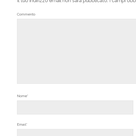
Il tuo indirizzo email non sarà pubblicato.
I campi obb
Commento
Nome*
Email*