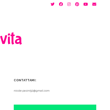
twitter
facebook
instagram
pinterest
youtube
email
 vita
CONTATTAMI:
nicole.pasini92@gmail.com