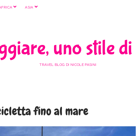
apri
apri
AFRICA
ASIA
menu
menu
giare, uno stile di
TRAVEL BLOG DI NICOLE PASINI
cicletta fino al mare