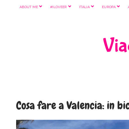
apri
apri
apri
apri
ABOUT ME
#ILOVEER
ITALIA
EUROPA
menu
menu
menu
menu
Viag
Cosa fare a Valencia: in bi