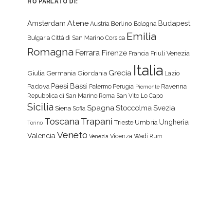
HO PARLATO DI:
Atene
Amsterdam
Budapest
Berlino
Austria
Bologna
Emilia
Bulgaria
Città di San Marino
Corsica
Romagna
Ferrara
Firenze
Friuli Venezia
Francia
Italia
Grecia
Giulia
Germania
Giordania
Lazio
Paesi Bassi
Padova
Ravenna
Palermo
Perugia
Piemonte
Repubblica di San Marino
Roma
San Vito Lo Capo
Sicilia
Spagna
Stoccolma
Svezia
Siena
Sofia
Toscana
Trapani
Ungheria
Trieste
Umbria
Torino
Veneto
Valencia
Vicenza
Wadi Rum
Venezia