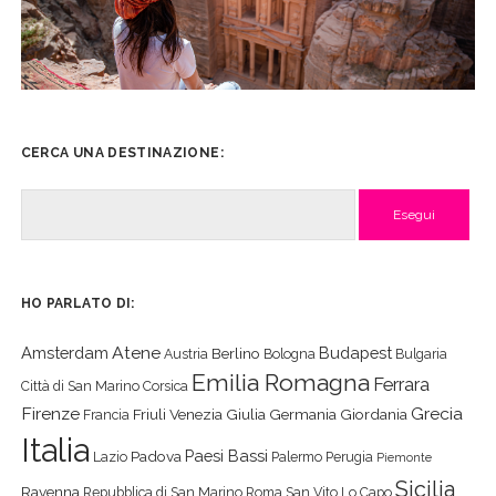
CERCA UNA DESTINAZIONE:
Cerca
HO PARLATO DI:
Atene
Amsterdam
Budapest
Berlino
Austria
Bologna
Bulgaria
Emilia Romagna
Ferrara
Città di San Marino
Corsica
Firenze
Grecia
Friuli Venezia Giulia
Germania
Giordania
Francia
Italia
Paesi Bassi
Padova
Lazio
Palermo
Perugia
Piemonte
Sicilia
Ravenna
Repubblica di San Marino
Roma
San Vito Lo Capo