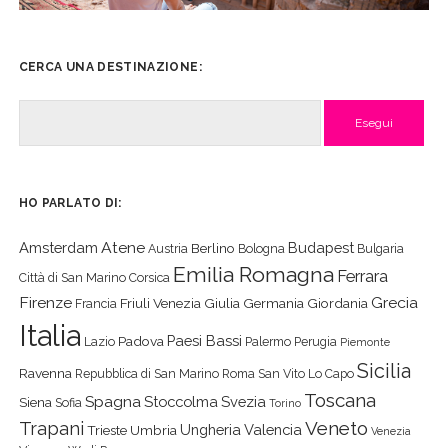
CERCA UNA DESTINAZIONE:
Cerca
HO PARLATO DI:
Atene
Amsterdam
Budapest
Berlino
Austria
Bologna
Bulgaria
Emilia Romagna
Ferrara
Città di San Marino
Corsica
Firenze
Grecia
Friuli Venezia Giulia
Germania
Giordania
Francia
Italia
Paesi Bassi
Padova
Lazio
Palermo
Perugia
Piemonte
Sicilia
Ravenna
Repubblica di San Marino
Roma
San Vito Lo Capo
Toscana
Spagna
Stoccolma
Svezia
Siena
Sofia
Torino
Veneto
Trapani
Ungheria
Valencia
Trieste
Umbria
Venezia