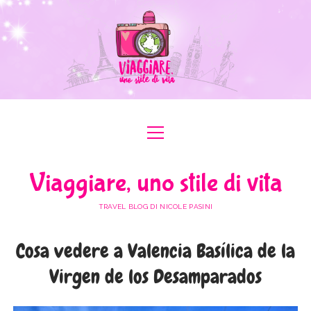
apri
apri
ABOUT ME
menu
menu
COLLABORAZIONI
apri
#ILOVEER
Viaggiare, uno stile di vita
menu
MEDIA KIT
BOLOGNA
apri
ITALIA
menu
TRAVEL BLOG DI NICOLE PASINI
FERRARA
FRIULI VENEZIA GIULIA
apri
EUROPA
menu
FORLÌ-CESENA
Cosa vedere a Valencia Basílica de la
LAZIO
AUSTRIA
apri
AFRICA
menu
MODENA
Virgen de los Desamparados
LOMBARDIA
BULGARIA
EGITTO
apri
ASIA
menu
RAVENNA
PIEMONTE
FRANCIA
GIORDANIA