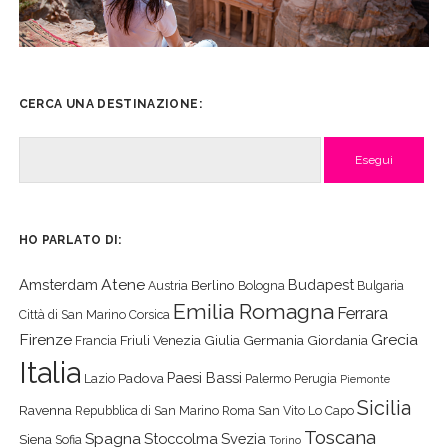
CERCA UNA DESTINAZIONE:
Cerca
HO PARLATO DI:
Atene
Amsterdam
Budapest
Berlino
Austria
Bologna
Bulgaria
Emilia Romagna
Ferrara
Città di San Marino
Corsica
Firenze
Grecia
Friuli Venezia Giulia
Germania
Giordania
Francia
Italia
Paesi Bassi
Padova
Lazio
Palermo
Perugia
Piemonte
Sicilia
Ravenna
Repubblica di San Marino
Roma
San Vito Lo Capo
Toscana
Spagna
Stoccolma
Svezia
Siena
Sofia
Torino