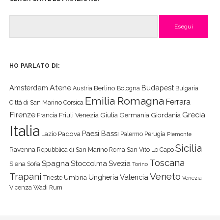
Cerca
HO PARLATO DI:
Atene
Amsterdam
Budapest
Berlino
Austria
Bologna
Bulgaria
Emilia Romagna
Ferrara
Città di San Marino
Corsica
Firenze
Grecia
Friuli Venezia Giulia
Germania
Giordania
Francia
Italia
Paesi Bassi
Padova
Lazio
Palermo
Perugia
Piemonte
Sicilia
Ravenna
Repubblica di San Marino
Roma
San Vito Lo Capo
Toscana
Spagna
Stoccolma
Svezia
Siena
Sofia
Torino
Veneto
Trapani
Ungheria
Valencia
Trieste
Umbria
Venezia
Vicenza
Wadi Rum