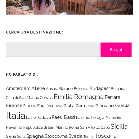
CERCA UNA DESTINAZIONE:
Cerca
HO PARLATO DI:
Atene
Amsterdam
Budapest
Berlino
Austria
Bologna
Bulgaria
Emilia Romagna
Ferrara
Città di San Marino
Corsica
Firenze
Grecia
Friuli Venezia Giulia
Germania
Giordania
Francia
Italia
Paesi Bassi
Padova
Lazio
Palermo
Perugia
Piemonte
Sicilia
Ravenna
Repubblica di San Marino
Roma
San Vito Lo Capo
Toscana
Spagna
Stoccolma
Svezia
Siena
Sofia
Torino