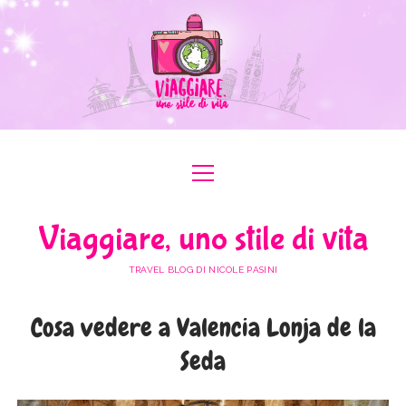
apri
apri
ABOUT ME
menu
menu
COLLABORAZIONI
apri
#ILOVEER
Viaggiare, uno stile di vita
menu
MEDIA KIT
BOLOGNA
apri
ITALIA
menu
TRAVEL BLOG DI NICOLE PASINI
FERRARA
FRIULI VENEZIA GIULIA
apri
EUROPA
menu
FORLÌ-CESENA
Cosa vedere a Valencia Lonja de la
LAZIO
AUSTRIA
apri
AFRICA
menu
MODENA
Seda
LOMBARDIA
BULGARIA
EGITTO
apri
ASIA
menu
RAVENNA
PIEMONTE
FRANCIA
GIORDANIA