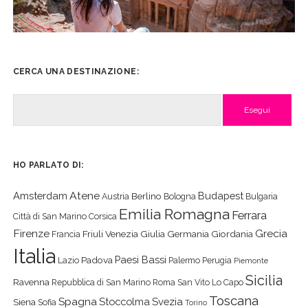
CERCA UNA DESTINAZIONE:
Cerca
HO PARLATO DI:
Atene
Amsterdam
Budapest
Berlino
Austria
Bologna
Bulgaria
Emilia Romagna
Ferrara
Città di San Marino
Corsica
Firenze
Grecia
Friuli Venezia Giulia
Germania
Giordania
Francia
Italia
Paesi Bassi
Padova
Lazio
Palermo
Perugia
Piemonte
Sicilia
Ravenna
Repubblica di San Marino
Roma
San Vito Lo Capo
Toscana
Spagna
Stoccolma
Svezia
Siena
Sofia
Torino